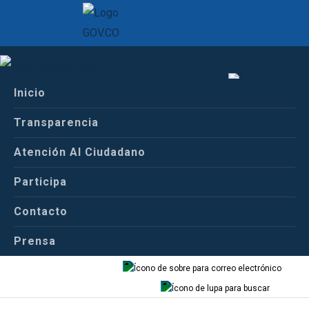
Inicio
Inicio
Español
Centro de Prensa
Transparencia
Comunicados de Prensa
Atención Al Ciudadano
Español
Inglés
Participa
COMUNICADO OFICIAL
Contacto
Prensa
Correo
Buscador