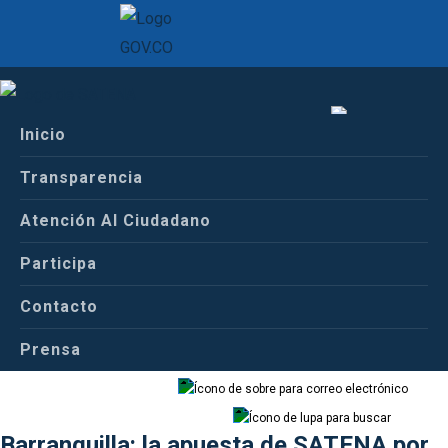
Inicio
Inicio
Español
Centro de Prensa
Transparencia
Comunicados de Prensa
Atención Al Ciudadano
Español
Inglés
Participa
Nueva ruta de Medellín a
Contacto
Valledupar y más vuelos a
Prensa
Correo
Buscador
Barranquilla: la apuesta de SATENA por