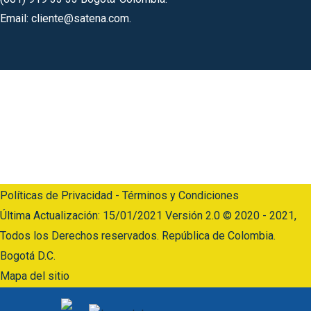
Email: cliente@satena.com.
Código postal 110911
Horario de Atención: Lunes a jueves: 07:00 a.m – 5:00 p.m
Viernes: 07:00 a.m – 04:00 p.m.
Línea Anticorrupción:
(601) 919 33 33 Opción 6 y luego opción 2
Políticas de Privacidad - Términos y Condiciones
Última Actualización: 15/01/2021 Versión 2.0 © 2020 - 2021,
Todos los Derechos reservados. República de Colombia.
Bogotá D.C.
Mapa del sitio