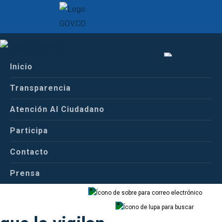
Inicio
Inicio
Español
Conoce a Satena
Transparencia
Entes y autoridades que lo vigilan
Atención Al Ciudadano
Español
Inglés
Participa
Entes y autoridades
Contacto
Prensa
Correo
Buscador