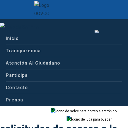
Inicio
Inicio
Español
Conoce a Satena
Transparencia
Informe de solicitudes de acceso a la
información
Atención Al Ciudadano
Español
Inglés
Participa
Informe de
Contacto
Prensa
Correo
Buscador