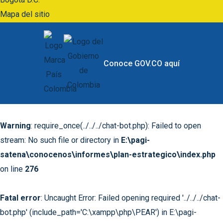
Mapa del sitio
Conoce GOV.CO aquí
Warning
: require_once(../../../chat-bot.php): Failed to open
stream: No such file or directory in
E:\pagi-
satena\conocenos\informes\plan-estrategico\index.php
on line
276
Fatal error
: Uncaught Error: Failed opening required '../../../chat-
bot.php' (include_path='C:\xampp\php\PEAR') in E:\pagi-