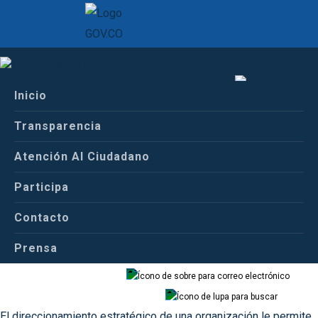
Inicio
Inicio
Español
Conoce a Satena
Transparencia
Planes Estratégicos
Atención Al Ciudadano
Español
Inglés
Participa
Planes Estratégicos
Contacto
Prensa
Correo
Buscador
El direccionamiento estratégico de una organización le permite