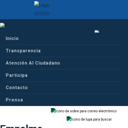
Inicio
Inicio
Español
Conoce a Satena
Transparencia
Informes de Empalme
Atención Al Ciudadano
Español
Inglés
Participa
Informes de
Contacto
Prensa
Correo
Buscador