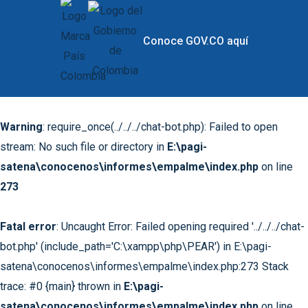
Conoce GOV.CO aquí
Warning
: require_once(../../../chat-bot.php): Failed to open
stream: No such file or directory in
E:\pagi-
satena\conocenos\informes\empalme\index.php
on line
273
Fatal error
: Uncaught Error: Failed opening required '../../../chat-
bot.php' (include_path='C:\xampp\php\PEAR') in E:\pagi-
satena\conocenos\informes\empalme\index.php:273 Stack
trace: #0 {main} thrown in
E:\pagi-
satena\conocenos\informes\empalme\index.php
on line