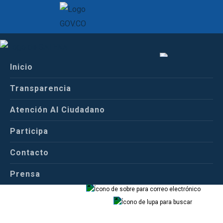
Inicio
Español
Transparencia
Atención Al Ciudadano
Español
Inglés
Participa
Contacto
Previous
Next
Prensa
Correo
Buscador